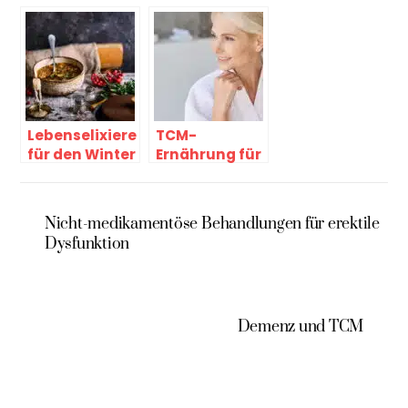
durch TCM
Geburt der
Akupunktur
im Westen
Lebenselixiere
TCM-
für den Winter
Ernährung für
– die
die
passende
Wechseljahre
Ernährung in
von Dr.
Nicht-medikamentöse Behandlungen für erektile
der TCM
Antonie Danz
Dysfunktion
Demenz und TCM