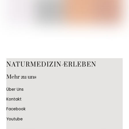
Back
NATURMEDIZIN ERLEBEN
To
Mehr zu uns
Top
Über Uns
Kontakt
Facebook
Youtube