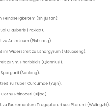
Feindseligkeiten“ (shi jiu fan):
Sal Glauberis (Poxiao).
t zu Arsenicum (Pishuang).
t im Widerstreit zu Lithargyrum (Mituoseng).
it zu Sm. Pharbitidis (Qianniuzi).
 Sparganii (Sanleng).
streit zu Tuber Curcumae (Yujin).
 Cornu Rhinoceri (Xijiao).
it zu Excrementum Trogopterori seu Pteromi (Wulingzhi).