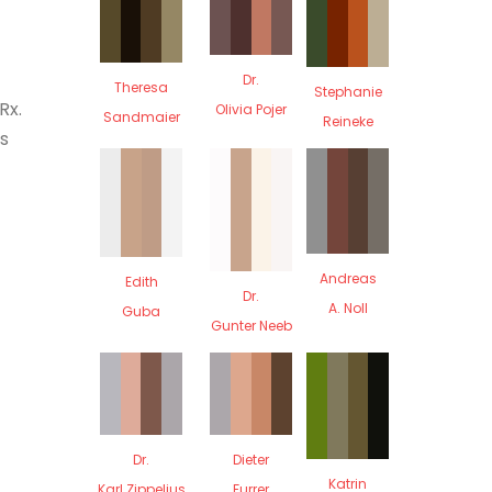
Dr.
Theresa
Stephanie
Rx.
Olivia Pojer
Sandmaier
Reineke
s
Andreas
Edith
Dr.
A. Noll
Guba
Gunter Neeb
Dr.
Dieter
Katrin
Karl Zippelius
Furrer