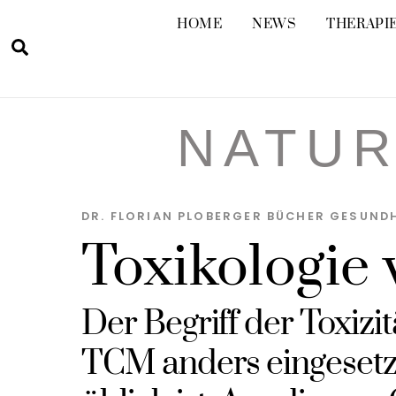
Skip
HOME
NEWS
THERAPIE
to
Suche
content
NATUR
DR. FLORIAN PLOBERGER
BÜCHER GESUND
Toxikologie
Der Begriff der Toxizi
TCM anders eingesetzt