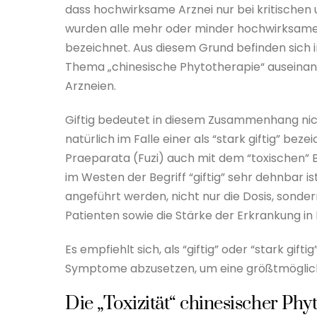
dass hochwirksame Arznei nur bei kritischen
wurden alle mehr oder minder hochwirksamen Arz
bezeichnet. Aus diesem Grund befinden sich i
Thema „chinesische Phytotherapie“ auseinande
Arzneien.
Giftig bedeutet in diesem Zusammenhang nicht
natürlich im Falle einer als “stark giftig” beze
Praeparata (Fuzi) auch mit dem “toxischen” B
im Westen der Begriff “giftig” sehr dehnbar ist
angeführt werden, nicht nur die Dosis, sonder
Patienten sowie die Stärke der Erkrankung i
Es empfiehlt sich, als “giftig” oder “stark gif
Symptome abzusetzen, um eine größtmögliche
Die „Toxizität“ chinesischer Ph