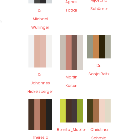
Aljoscha
Agnes
Schümer
Fatrai
Dr.
Michael
n
Wullinger
Dr.
Sonja Reitz
Dr.
Martin
Johannes
Kürten
Hickelsberger
Bernita_Mueller
Christina
Theresia
Schmid