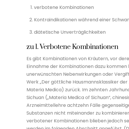
verbotene Kombinationen
Kontraindikationen während einer Schwan
diätetische Unverträglichkeiten
zu 1. Verbotene Kombinationen
Es gibt Kombinationen von Kräutern, vor dere
Einnahme der Kombinationen dazu kommen ka
unerwünschten Nebenwirkungen oder Vergift
Werk „Der göttliche Hausmannsklassiker der 
Materia Medica) zurück. Im zehnten Jahrhund
Sichuan („Materia Medica of Sichuan“, chinesis
Arzneimittellehre achtzehn Fälle gegenseitig
Substanzen nicht miteinander zu kombinieren s
verbotener Kombinationen blieben jedoch sei
werden im folgenden Abschnitt angeführt. (D