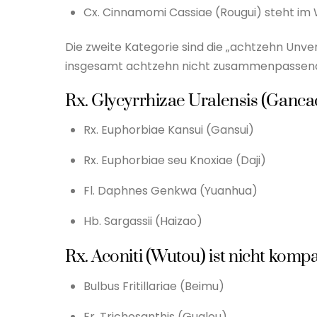
Cx. Cinnamomi Cassiae (Rougui) steht im W
Die zweite Kategorie sind die „achtzehn Unver
insgesamt achtzehn nicht zusammenpassen
Rx. Glycyrrhizae Uralensis (Gancao
Rx. Euphorbiae Kansui (Gansui)
Rx. Euphorbiae seu Knoxiae (Daji)
Fl. Daphnes Genkwa (Yuanhua)
Hb. Sargassii (Haizao)
Rx. Aconiti (Wutou) ist nicht kompa
Bulbus Fritillariae (Beimu)
Fr. Trichosanthis (Gualou)