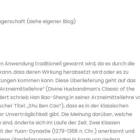
gerschaft (siehe eigener Blog)
n Anwendung traditionell gewarnt wird, da es durch die
nn, dass deren Wirkung herabsetzt wird oder es zu
ungen kommen kann. Diese Überlieferung geht auf das
Arzneimittellehre“ (Divine Husbandman’s Classic of the
ert schrieb Han Bao-Sheng in seiner Arzneimittellehre v
cher Titel: „Shu Ben Cao“), dass es in der klassischen
er Unverträglichkeit gibt. Die Meinung darüber, welche
ind, änderte sich im Laufe der Zeit. Zwei Klassen
t der Yuan-Dynastie (1279-1368 n. Chr.) anerkannt und
iese Überlieferungen wurden in Form von Liedern