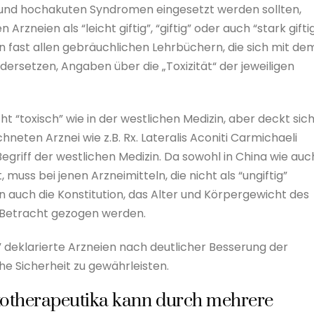
 und hochakuten Syndromen eingesetzt werden sollten,
neien als “leicht giftig”, “giftig” oder auch “stark gifti
n fast allen gebräuchlichen Lehrbüchern, die sich mit de
rsetzen, Angaben über die „Toxizität“ der jeweiligen
 “toxisch” wie in der westlichen Medizin, aber deckt sic
ichneten Arznei wie z.B. Rx. Lateralis Aconiti Carmichaeli
egriff der westlichen Medizin. Da sowohl in China wie auc
, muss bei jenen Arzneimitteln, die nicht als “ungiftig”
n auch die Konstitution, das Alter und Körpergewicht des
n Betracht gezogen werden.
tig” deklarierte Arzneien nach deutlicher Besserung der
 Sicherheit zu gewährleisten.
ytotherapeutika kann durch mehrere