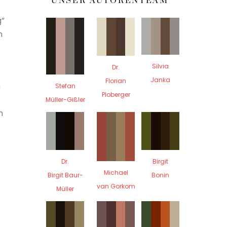
UNSER AUTORENTEAM
g”
m
Silvia
Dr.
Janka
Florian
h
Stefan
Ploberger
Müller-Gißler
h
Dr.
Birgit
Michael
Birgit Baur-
Bonin
van Gorkom
Müller