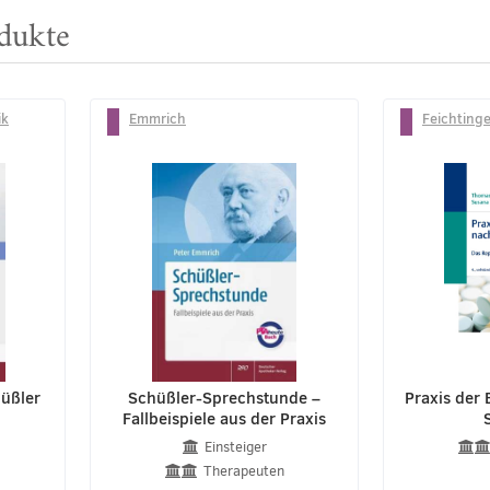
dukte
ik
Emmrich
Feichtinge
üßler
Schüßler-Sprechstunde –
Praxis der
Fallbeispiele aus der Praxis
Einsteiger
Therapeuten