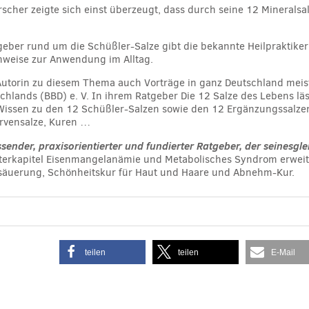
rscher zeigte sich einst überzeugt, dass durch seine 12 Mineralsa
ber rund um die Schüßler-Salze gibt die bekannte Heilpraktikeri
nweise zur Anwendung im Alltag.
e Autorin zu diesem Thema auch Vorträge in ganz Deutschland mei
lands (BBD) e. V. In ihrem Ratgeber Die 12 Salze des Lebens läs
Wissen zu den 12 Schüßler-Salzen sowie den 12 Ergänzungssalzen
ervensalze, Kuren …
ender, praxisorientierter und fundierter Ratgeber, der seinesgl
terkapitel Eisenmangelanämie und Metabolisches Syndrom erwei
säuerung, Schönheitskur für Haut und Haare und Abnehm-Kur.
teilen
teilen
E-Mail