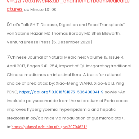
v=Qzr7edxnW9M&ab_channel=DrbeenMedicalLe
ctures
ab Minute 1:01:00
6
“Let’s Talk SH!T: Disease, Digestion and Fecal Transplants“
von Sabine Hazan MD Thomas Borody MD Sheli Ellsworth,
Ventura Breeze Press (5. Dezember 2020)
7
Chinese Journal of Natural Medicines: Volume 15, Issue 4,
April 2017, Pages 241-254; Impact of Qi-invigorating traditional
Chinese medicines on intestinal flora: A basis for rational
choice of prebiotics; by: Xiao-Meng WANG, Xiao-Bo LI, Ying
PENG;
https://doi.org/10.1016/S1875-536430041-9
sowie <An
insoluble polysaccharide from the sclerotium of Poria cocos
improves hyperglycemia, hyperlipidemia and hepatic
steatosis in ob/ob mice via modulation of gut microbiota>
,
in:
https://pubmed.ncbi.nlm.nih.gov/30704621/