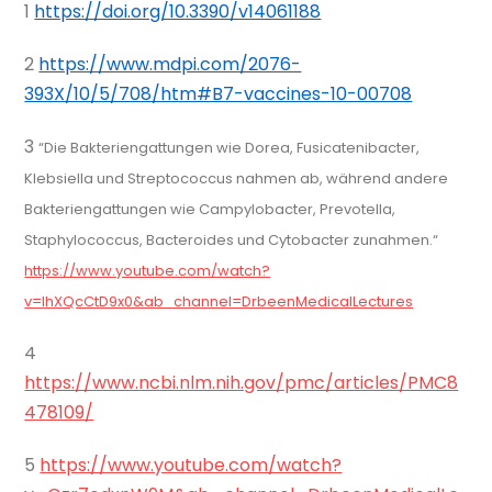
1
https://doi.org/10.3390/v14061188
2
https://www.mdpi.com/2076-
393X/10/5/708/htm#B7-vaccines-10-00708
3
“Die Bakteriengattungen wie Dorea, Fusicatenibacter,
Klebsiella und Streptococcus nahmen ab, während andere
Bakteriengattungen wie Campylobacter, Prevotella,
Staphylococcus, Bacteroides und Cytobacter zunahmen.“
https://www.youtube.com/watch?
v=lhXQcCtD9x0&ab_channel=DrbeenMedicalLectures
4
https://www.ncbi.nlm.nih.gov/pmc/articles/PMC8
478109/
5
https://www.youtube.com/watch?