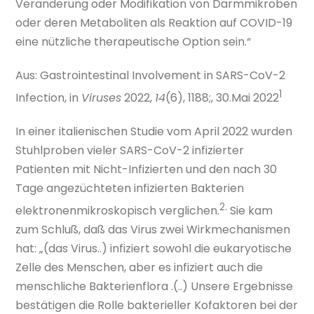
Veränderung oder Modifikation von Darmmikroben
oder deren Metaboliten als Reaktion auf COVID-19
eine nützliche therapeutische Option sein.“
Aus: Gastrointestinal Involvement in SARS-CoV-2
1
Infection, in
Viruses
2022,
14
(6), 1188;, 30.Mai 2022
In einer italienischen Studie vom April 2022 wurden
Stuhlproben vieler SARS-CoV-2 infizierter
Patienten mit Nicht-Infizierten und den nach 30
Tage angezüchteten infizierten Bakterien
2.
elektronenmikroskopisch verglichen.
Sie kam
zum Schluß, daß das Virus zwei Wirkmechanismen
hat: „(das Virus..) infiziert sowohl die eukaryotische
Zelle des Menschen, aber es infiziert auch die
menschliche Bakterienflora .(..) Unsere Ergebnisse
bestätigen die Rolle bakterieller Kofaktoren bei der