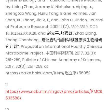
Systems Biology and Traditional Chinese Medicine,
by: Liping Zhao, Jeremy K. Nicholson, Aiping Lu,
Zhengtao Wang, Huiru Tang, Elaine Holmes, Jian
Shen, Xu Zhang, Jia V. Li, and John C. Lindon, Journal
of Proteome Research 2012 11 (7),
3509-3519, DOI:
and:
Zhao Liping,
10.1021/pr3001628;
赵立平
,
张晨虹
;
Zhang Chenhong
,
建议启动
“
国际华族健康微生物组研
; Proposal on International Healthy Chinese
究计划
”
Microbiome Project
, 2017, 32(3):
,
中国科学院院刊
251-259; Bulletin of Chinese Academy of Sciences,
2017, 32(3): 251-259, at:
https://baike.baidu.com/item/
/56059
赵
立平
11
https://www.ncbi.nlm.nih.gov/pmc/articles/PMC8
533588/
12