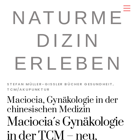
Skip
Men
NATURME
to
content
DIZIN
ERLEBEN
STEFAN MÜLLER-GISSLER
BÜCHER GESUNDHEIT
,
TCM/AKUPUNKTUR
Maciocia, Gynäkologie in der
chinesischen Medizin
Maciocia´s Gynäkologie
in der TCM – neu,