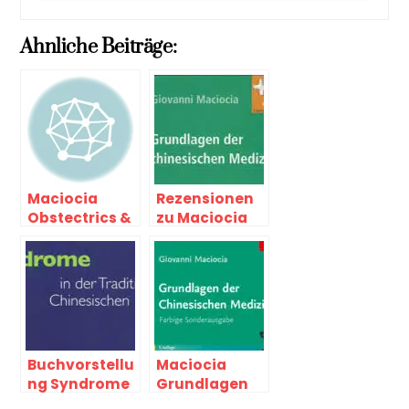
Ahnliche Beiträge:
Maciocia
Rezensionen
Obstectrics &
zu Maciocia
Gynecology 2
Grundlagen
der
chinesischen
Medizin
Buchvorstellu
Maciocia
ng Syndrome
Grundlagen
in der
der