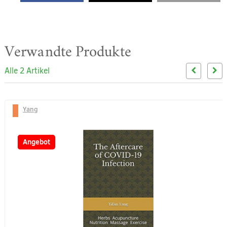
Verwandte Produkte
Alle 2 Artikel
Yang
-25%
Angebot