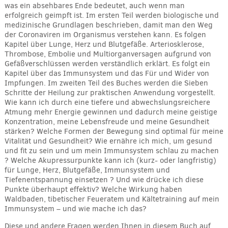
was ein absehbares Ende bedeutet, auch wenn man
erfolgreich geimpft ist. Im ersten Teil werden biologische und
medizinische Grundlagen beschrieben, damit man den Weg
der Coronaviren im Organismus verstehen kann. Es folgen
Kapitel über Lunge, Herz und Blutgefäße. Arteriosklerose,
Thrombose, Embolie und Multiorganversagen aufgrund von
Gefäßverschlüssen werden verständlich erklärt. Es folgt ein
Kapitel über das Immunsystem und das Für und Wider von
Impfungen. Im zweiten Teil des Buches werden die Sieben
Schritte der Heilung zur praktischen Anwendung vorgestellt.
Wie kann ich durch eine tiefere und abwechslungsreichere
Atmung mehr Energie gewinnen und dadurch meine geistige
Konzentration, meine Lebensfreude und meine Gesundheit
stärken? Welche Formen der Bewegung sind optimal für meine
Vitalität und Gesundheit? Wie ernähre ich mich, um gesund
und fit zu sein und um mein Immunsystem schlau zu machen
? Welche Akupressurpunkte kann ich (kurz- oder langfristig)
für Lunge, Herz, Blutgefäße, Immunsystem und
Tiefenentspannung einsetzen ? Und wie drücke ich diese
Punkte überhaupt effektiv? Welche Wirkung haben
Waldbaden, tibetischer Feueratem und Kältetraining auf mein
Immunsystem – und wie mache ich das?
Diese und andere Fragen werden Ihnen in diesem Buch auf