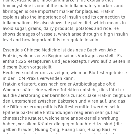
Homocysteine are important markers, he explains that
homocysteine is one of the main inflammatory markers and
fibrinogen is one important marker for plaques. Fratkin
explains also the importance of insulin and its connection to
inflammations. He also shows the paleo diet, which means to
avoid sugar, grains, dairy products, potatoes and rice. He
shows damages of vessels, which arise through a high insulin
level and how important it is to regulate insulin.
Essentials Chinese Medicine ist das neue Buch von Jake
Fratkin, welches er zu Beginn seines Vortrages vorstellt. Es
enthält 225 Rezepturen und jede Rezeptur wird auf 2 Seiten in
diesem Buch vorgestellt.
Heute versucht er uns zu zeigen, wie man Bluttestergebnisse
in der TCM Praxis verwenden kann.
Fratkin erläutert, dass nach oraler Antibiotikagabe oft 6
Wochen später eine weitere Infektion entsteht, dies führt er
auf die Zerstörung der Darmflora zurück. Jake Fratkin zeigt uns
den Unterschied zwischen Bakterien und Viren auf, und das
die Differenzierung mittels Bluttest ermittelt werden sollte.
Epithele bakterielle Entzündungen reagieren sehr gut auf
chinesische Kräuter, welche eine antibakterielle Wirkung
haben, vor allem Kräuter die gegen feuchte Hitze sind (die
gelben Kräuter, Huang Qing, Huang Lian, Huang Bai). Er