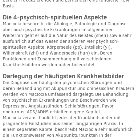
bereits Praktikzierenden und Lernenden eine fundierte TCM
Basis.
Die 4-psychisch-spirituellen Aspekte
Maciocia beschreibt die Ätiologie, Pathologie und Diagnose
aber auch psychische Erkrankungen im allgemeinen.
Weiterhin geht er auf die Natur des Geistes (shen) sowie sehr
ausführlich auf das Wesen der anderen vier psychisch-
spirituellen Aspekte: Körperseele (po), Intellekt (yi),
Willenskraft (zhi) und Wanderseele (hun) ein. Deren
Funktionen und Zusammenhang mit verschiedenen
Krankheitsbildern werden näher beleuchtet.
Darlegung der häufigsten Krankheitsbilder
Die Diagnose der häufigsten psychischen Störungen und
deren Behandlung mit Akupunktur und chinesischen Kräutern
werden von Maciocia umfassend dargelegt. Die Behandlung
von psychischen Erkrankungen und Beschwerden wie
Depression, Angstzuständen, Schlafstörungen, Pavor
nocturnus, ADS/ADHS erhielten eigene Kapitel.
Maciocia veranschaulicht jedes der Krankheitsbilder mit
prägnanten Fallstudien aus seiner langjährigen Praxis. In
einem separaten Kapitel beschreibt Maciocia sehr ausführlich
die Funktionsweisen von Akupunkturpunkten in der