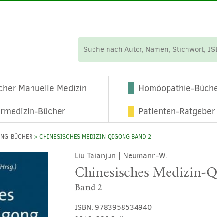
cher Manuelle Medizin
Homöopathie-Büch
ermedizin-Bücher
Patienten-Ratgeber
ONG-BÜCHER
> CHINESISCHES MEDIZIN-QIGONG BAND 2
Liu Taianjun
|
Neumann-W.
Chinesisches Medizin-Q
Band 2
ISBN:
9783958534940