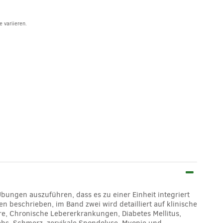
 variieren.
Übungen auszuführen, dass es zu einer Einheit integriert
 beschrieben, im Band zwei wird detailliert auf klinische
, Chronische Lebererkrankungen, Diabetes Mellitus,
bs, Schmerz, zervikale Spondolyse, Myopie und