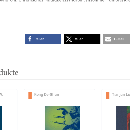
teilen
teilen
E-Mail
dukte
W.
Kong De-Shun
Tianjun Li