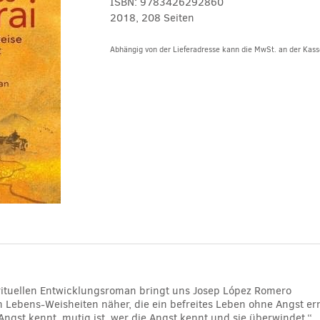
ISBN:
9783426292860
2018, 208 Seiten
Abhängig von der Lieferadresse kann die MwSt. an der Kasse
Alternative:
irituellen Entwicklungsroman bringt uns Josep López Romero
 Lebens-Weisheiten näher, die ein befreites Leben ohne Angst er
 Angst kennt, mutig ist, wer die Angst kennt und sie überwindet.“