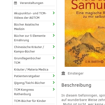
Veranstaltungen
Akupunktur- und TCM-
Videos der AGTCM
Bücher Asiatische
Medizin
Bücher zur 5 Elemente
Ernährung
Chinesische Kräuter /
Kampo-Bücher
Grundlagenbücher
TCM
Kräuter / Materia Medica
Einsteiger
Patientenratgeber
Qigong/Taichi-Bücher
Beschreibung
TCM Kongress
Rothenburg
In diesem tiefsinnigen, sp
auf wunderbare Weise zehn
TCM-Bücher für Kinder
„Mutig ist nicht, wer keine