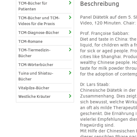
Beschreibung
TCM-Bücher für
Patienten
Panel Diätetik auf dem 5. 
TCM-Bücher und TCM-
Video, 120 Minuten. Chair: 
Videos für die Praxis
TCM-Diagnose-Bücher
Prof. Françoise Sabban:
Diet and taste in China: th
TCM-Romane
liquid, for children with a f
TCM-Tiermedizin-
for sick or aged people. Fr
Bücher
cities like Shanghai. Prod
wealthy Chinese people. Ho
TCM-Wörterbücher
taste for milk powder thro
Tuina und Shiatsu-
for the adoption of contem
Bücher
Dr. Lars Staab:
Vitalpilze-Bücher
Chinesische Diätetik in de
Zusammenhang. Dies zeigt s
Westliche Kräuter
sich bewusst, welche Wirku
an oft als milde Therapeut
geschenkt. Die Ernährung i
vielerlei Empfehlungen dies
fragwürdig sind.
Mit Hilfe der Chinesische
dieser sensiblen Phase nac