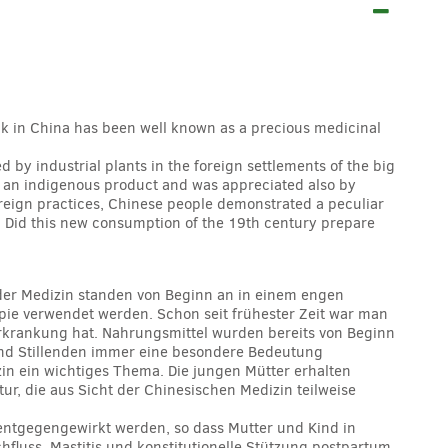
ilk in China has been well known as a precious medicinal
 by industrial plants in the foreign settlements of the big
er an indigenous product and was appreciated also by
reign practices, Chinese people demonstrated a peculiar
. Did this new consumption of the 19th century prepare
d der Medizin standen von Beginn an in einem engen
pie verwendet werden. Schon seit frühester Zeit war man
Erkrankung hat. Nahrungsmittel wurden bereits von Beginn
 und Stillenden immer eine besondere Bedeutung
zin ein wichtiges Thema. Die jungen Mütter erhalten
ur, die aus Sicht der Chinesischen Medizin teilweise
entgegengewirkt werden, so dass Mutter und Kind in
fluss, Mastitis und konstitutionelle Stützung postpartum.