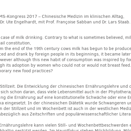
SMS-Kongress 2017 – Chinesische Medizin im klinischen Alltag,
Dr. Ute Engelhardt, mit Prof. Françoise Sabban und Dr. Lars Staab.
e case of milk drinking. Contrary to what is sometimes believed, m
rail constitution,
om the end of the 19th century cows milk has begun to be produced
uced and drank by foreign people in its beginnings, it became lat
wever although this new habit of consumption was inspired by fo
ugh its adoption by women who could not or would not breast feed
porary new food practices?
r Stillzeit. Die Entwicklung der chinesischen Ernährungslehre un
ich schon daran, dass viele Lebensmittel auch in der Phytothera
ng die Ernährung auf eine konstitutionelle Schwäche oder eine 
ika eingesetzt. In der chinesischen Diätetik wurde Schwangeren
n der Stillzeit und im Wochenbett ist auch in der westlichen Medi
bezüglich aus Zeitschriften und populärwissenschaftlicher Literat
n Ernährungslehre kann vielen Still- und Wochenbettbeschwerden 
hhaltig gestützt werden. Im Hauptfokus stehen Milchbildung, Milch