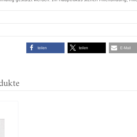
teilen
teilen
E-Mail
dukte