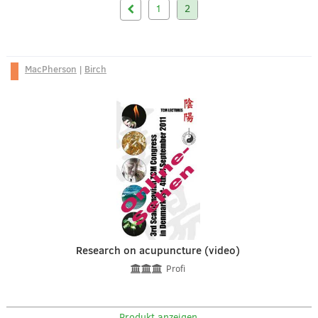
1
2
MacPherson
|
Birch
Research on acupuncture (video)
Profi
Produkt anzeigen