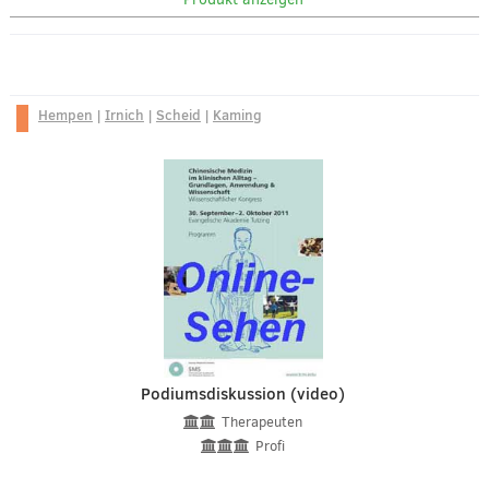
Hempen
|
Irnich
|
Scheid
|
Kaming
Podiumsdiskussion (video)
Therapeuten
Profi