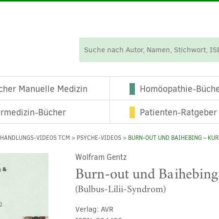
cher Manuelle Medizin
Homöopathie-Büch
ermedizin-Bücher
Patienten-Ratgeber
EHANDLUNGS-VIDEOS TCM
>
PSYCHE-VIDEOS
> BURN-OUT UND BAIHEBING – KU
Wolfram Gentz
Burn-out und Baihebing
(Bulbus-Lilii-Syndrom)
Verlag:
AVR