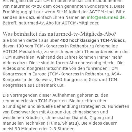
Als Mitglied der AGTCM erhalten Sie das Jahresabonnement
von naturmed-tv zu dem oben genannten Sonderpreis. Diese
Ermäßigung gilt nur wenn Sie Mitglied der AGTCM sind. Bitte
senden Sie dazu einfach Ihren Namen an
info@naturmed.de
.
Betreff: naturmed-tv, Abo für AGTCM-Mitglieder.
Was beinhaltet das naturmed-tv-Mitglieds-Abo?
400 hochklassigen TCM-Videos
Sie können derzeit aus über
,
davon 130 vom TCM-Kongress in Rothenburg (ehemalige
AGTCM-Mediathek), zu verschiedensten Themenbereichen der
TCM auswählen. Während des Jahres kommen immer mehr
Videos dazu. Diese sind in Ihrem Abo ebenso abgedeckt. Die
Videos sind Kongressmitschnitte von den führenden TCM-
Kongressen in Europa (TCM-Kongress in Rothenburg, ASA-
Kongress in der Schweiz, TAO-Kongress in Graz und TCM-
Kongressen aus Dänemark u.a.
Die Vortragenden dieser Aufnahmen gehören zu den
renommiertesten TCM-Experten. Sie berichten über
Grundlagen und aktuelle Behandlungsstrategien zu Hunderten
von Beschwerden mit Akupunktur, chinesischen und
westlichen Kräutern, chinesischer Diätetik, Qigong und
manuellen Techniken (Tuina, Shiatsu). Die Videos dauern
meist 90 Minuten oder 2-3 Stunden.