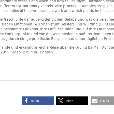
traordinary vessels and when and how to use them. Hartmann explai
different extraordinary vessels. Also practical examples are given i
cal examples of his own practical work and which points he his using
die Geschichte der außerordentlichen Gefäße und was die versch
die sieben Emotionen, Wu Shen (fünf Geister) und Wu Xing (Fünf E
ne bestimmte Funktion, ihre Einflusspunkte und auf ihre Emotionen
e Einflusspunkte und wie die verschiedenen außerordentlichen G
rag durch einige praktische Beispiele aus seiner täglichen Praxis
gehende und erkenntnisreiche Reise über die Qi Jing Ba Mai (Acht 
015, video, 279 min., English.
teilen
teilen
E-Mail