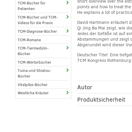
short overview over the ex
TCM-Bücher für
points and how to treat the 
Patienten
He explains a lot of practi
TCM-Bücher und TCM-
David Hartmann erläutert 
Videos für die Praxis
Qi Jing Ba Mai zeigt, wie 
TCM-Diagnose-Bücher
Jedes der Gefäße ist auf ei
Abstammungen und zeigt di
TCM-Romane
Abgerundet wird dieser Vort
TCM-Tiermedizin-
Bücher
Deutscher Titel: Eine tief
TCM Kongress Rothenburg 2
TCM-Wörterbücher
Tuina und Shiatsu-
Bücher
Vitalpilze-Bücher
Autor
Westliche Kräuter
Produktsicherheit