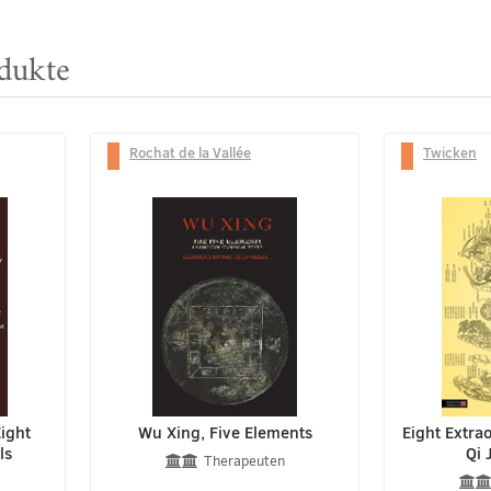
dukte
Rochat de la Vallée
Twicken
ight
Wu Xing, Five Elements
Eight Extra
ls
Qi 
Therapeuten