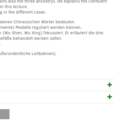
ns also the three ancestrys. He explains the confluent
n this lecture.
 in the different cases.
iedenen Chinesischen Wörter bedeuten.
lemente) Modelle reguliert werden können.
 (Wu Shen, Wu Xing) fokussiert. Er erläutert die drei
efäße behandelt werden sollen.
.
außerordentliche Leitbahnen).