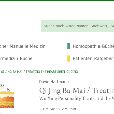
cher Manuelle Medizin
Homöopathie-Büch
ermedizin-Bücher
Patienten-Ratgeber
 QI JING BA MAI / TREATING THE HEART SHEN, QI QING
David Hartmann
Qi Jing Ba Mai / Treati
Wu Xing Personality Traits and the 
2015, video, 279 min.