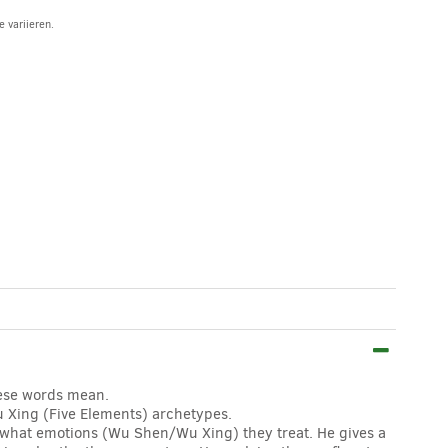
 variieren.
nese words mean.
u Xing (Five Elements) archetypes.
nd what emotions (Wu Shen/Wu Xing) they treat. He gives a