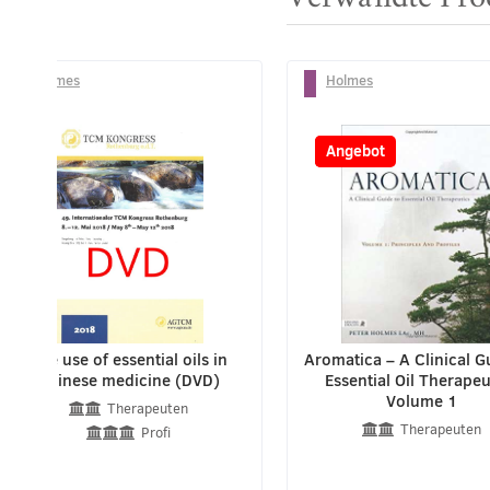
Holmes
Holmes
-27%
Angebot
The use of essential oils in
Aromatica – A Clinical G
Chinese medicine (DVD)
Essential Oil Therapeu
Volume 1
Therapeuten
Therapeuten
Profi