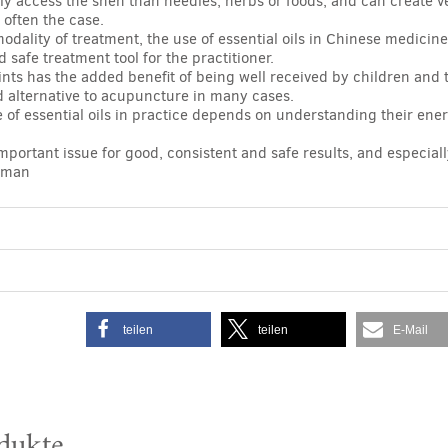
ily access the shen than needles, herbs or foods, and can create 
 often the case.
modality of treatment, the use of essential oils in Chinese medicin
 safe treatment tool for the practitioner.
ints has the added benefit of being well received by children and th
d alternative to acupuncture in many cases.
e of essential oils in practice depends on understanding their en
 important issue for good, consistent and safe results, and especia
erman
teilen
teilen
E-Mail
dukte