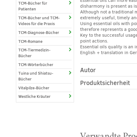
Essential oils can more eas
TCM-Bücher für
disharmony is present as is
Patienten
Although not a traditional 
extremely useful, timely and
TCM-Bücher und TCM-
Using essential oils with po
Videos für die Praxis
therefore represents a goo
TCM-Diagnose-Bücher
Key to the successful usag
point actions.
TCM-Romane
Essential oils quality is an
TCM-Tiermedizin-
English + translation in G
Bücher
TCM-Wörterbücher
Autor
Tuina und Shiatsu-
Bücher
Produktsicherheit
Vitalpilze-Bücher
Westliche Kräuter
Verwandte Pro