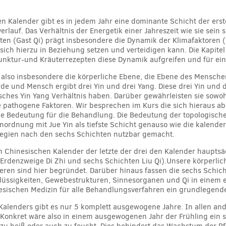
n Kalender gibt es in jedem Jahr eine dominante Schicht der erst
rlauf. Das Verhältnis der Energetik einer Jahreszeit wie sie sein 
n (Gast Qi) prägt insbesondere die Dynamik der Klimafaktoren (W
sich hierzu in Beziehung setzen und verteidigen kann. Die Kapitel
punktur-und Kräuterrezepten diese Dynamik aufgreifen und für ei
n also insbesondere die körperliche Ebene, die Ebene des Mensch
e und Mensch ergibt drei Yin und drei Yang. Diese drei Yin und d
sches Yin Yang Verhältnis haben. Darüber gewährleisten sie sowohl
 pathogene Faktoren. Wir besprechen im Kurs die sich hieraus a
ge Bedeutung für die Behandlung. Die Bedeutung der topologischen
nordnung mit Jue Yin als tiefste Schicht genauso wie die kalender
egien nach den sechs Schichten nutzbar gemacht.
m Chinesischen Kalender der letzte der drei den Kalender haupts
rdenzweige Di Zhi und sechs Schichten Liu Qi).Unsere körperlic
ren sind hier begründet. Darüber hinaus fassen die sechs Schic
 Flüssigkeiten, Gewebestrukturen, Sinnesorganen und Qi in eine
nesischen Medizin für alle Behandlungsverfahren ein grundlegen
Kalenders gibt es nur 5 komplett ausgewogene Jahre. In allen an
. Konkret wäre also in einem ausgewogenen Jahr der Frühling e