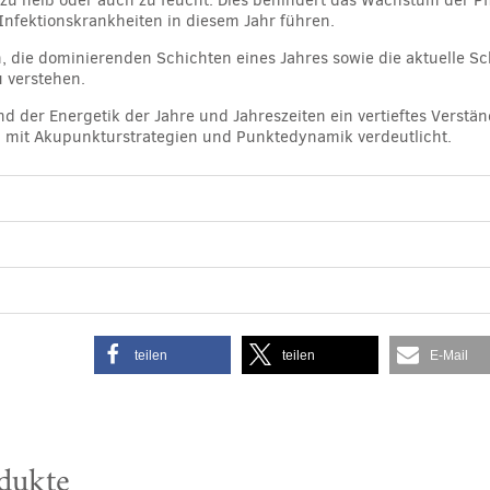
. zu heiß oder auch zu feucht. Dies behindert das Wachstum der 
 Infektionskrankheiten in diesem Jahr führen.
, die dominierenden Schichten eines Jahres sowie die aktuelle Sc
u verstehen.
d der Energetik der Jahre und Jahreszeiten ein vertieftes Verstä
n mit Akupunkturstrategien und Punktedynamik verdeutlicht.
teilen
teilen
E-Mail
dukte