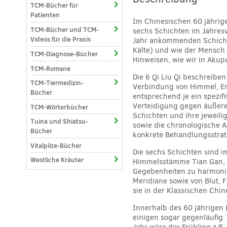
TCM-Bücher für
Patienten
Im Chinesischen 60 jährige
TCM-Bücher und TCM-
sechs Schichten im Jahresve
Videos für die Praxis
Jahr ankommenden Schichte
Kälte) und wie der Mensch 
TCM-Diagnose-Bücher
Hinweisen, wie wir in Aku
TCM-Romane
Die 6 Qi Liu Qi beschreibe
TCM-Tiermedizin-
Verbindung von Himmel, Erd
Bücher
entsprechend je ein spezifi
Verteidigung gegen äußere
TCM-Wörterbücher
Schichten und ihre jeweili
Tuina und Shiatsu-
sowie die chronologische A
Bücher
konkrete Behandlungsstrat
Vitalpilze-Bücher
Die sechs Schichten sind i
Westliche Kräuter
Himmelsstämme Tian Gan, E
Gegebenheiten zu harmonie
Meridiane sowie von Blut,
sie in der Klassischen Chi
Innerhalb des 60 jährigen 
einigen sogar gegenläufig