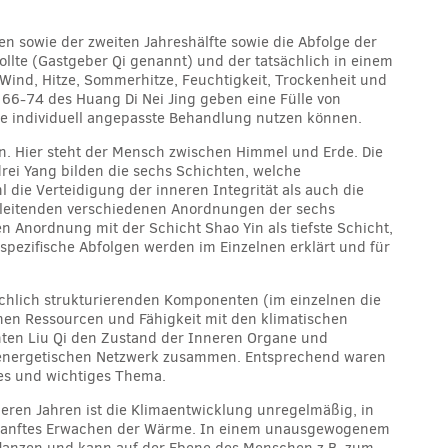
en sowie der zweiten Jahreshälfte sowie die Abfolge der
sollte (Gastgeber Qi genannt) und der tatsächlich in einem
ind, Hitze, Sommerhitze, Feuchtigkeit, Trockenheit und
 66-74 des Huang Di Nei Jing geben eine Fülle von
ne individuell angepasste Behandlung nutzen können.
en. Hier steht der Mensch zwischen Himmel und Erde. Die
rei Yang bilden die sechs Schichten, welche
 die Verteidigung der inneren Integrität als auch die
bleitenden verschiedenen Anordnungen der sechs
 Anordnung mit der Schicht Shao Yin als tiefste Schicht,
spezifische Abfolgen werden im Einzelnen erklärt und für
ächlich strukturierenden Komponenten (im einzelnen die
hen Ressourcen und Fähigkeit mit den klimatischen
hten Liu Qi den Zustand der Inneren Organe und
m energetischen Netzwerk zusammen. Entsprechend waren
des und wichtiges Thema.
deren Jahren ist die Klimaentwicklung unregelmäßig, in
in sanftes Erwachen der Wärme. In einem unausgewogenem