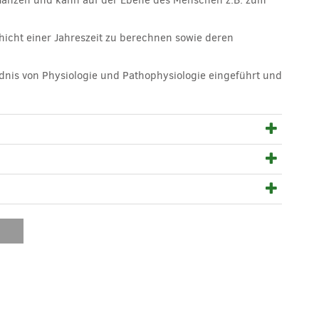
Pflanzen und kann auf der Ebene des Menschen z.B. zum
hicht einer Jahreszeit zu berechnen sowie deren
ndnis von Physiologie und Pathophysiologie eingeführt und