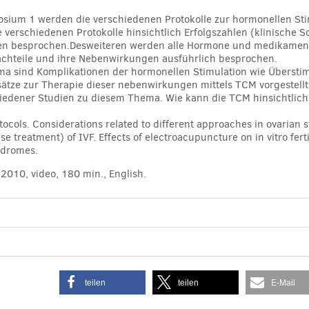
osium 1 werden die verschiedenen Protokolle zur hormonellen Stim
verschiedenen Protokolle hinsichtlich Erfolgszahlen (klinische
n besprochen.Desweiteren werden alle Hormone und medikamente,
Nachteile und ihre Nebenwirkungen ausführlich besprochen.
ema sind Komplikationen der hormonellen Stimulation wie Übers
ätze zur Therapie dieser nebenwirkungen mittels TCM vorgestellt
iedener Studien zu diesem Thema. Wie kann die TCM hinsichtlich d
otocols. Considerations related to different approaches in ovaria
e treatment) of IVF. Effects of electroacupuncture on in vitro fert
yndromes.
010, video, 180 min., English.
teilen
teilen
E-Mail