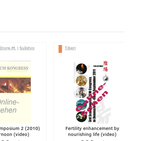
Inyre-M.
|
Sulistyo
Tiberi
Symposium 2 (2010)
Fertility enhancement by
rnoon (video)
nourishing life (video)