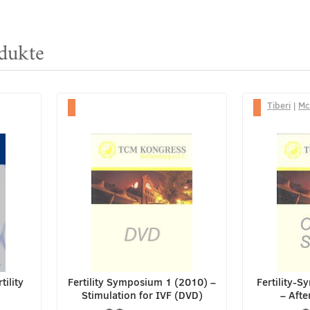
dukte
Tiberi
|
Mc
tility
Fertility Symposium 1 (2010) –
Fertility-
Stimulation for IVF (DVD)
– Afte