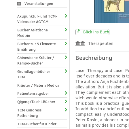
Veranstaltungen
Akupunktur- und TCM-
Videos der AGTCM
Bücher Asiatische
Blick ins Buch
Medizin
Therapeuten
Bücher zur 5 Elemente
Ernährung
Beschreibung
Chinesische Kräuter /
Kampo-Bücher
Laser Therapy and Laser Pu
Grundlagenbücher
itself over decades and is 
TCM
The authors Anja Füchtenbus
Kräuter / Materia Medica
alleviation. But it is also s
They complement each other
Patientenratgeber
wich would otherwise often 
Qigong/Taichi-Bücher
This book is a practical gu
In addition to a brief outli
TCM Kongress
compact, easily understoo
Rothenburg
Peter Rosin, a pioneer in h
TCM-Bücher für Kinder
animals provides his comp