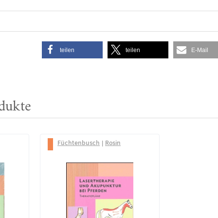
teilen
teilen
E-Mail
dukte
Füchtenbusch
|
Rosin