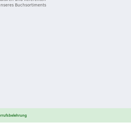
unseres Buchsortiments
rrufsbelehrung