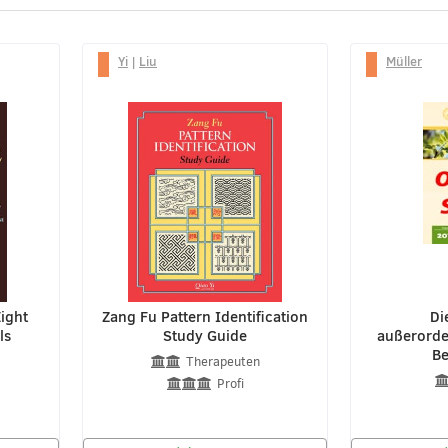
Yi
|
Liu
Müller
ight
Zang Fu Pattern Identification
Di
ls
Study Guide
außerorden
B
Therapeuten
Profi