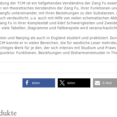
dung der TCM ist ein tiefgehendes Verständnis der Zang Fu essent
ür ein theoretisches Verständnis der Zang Fu, ihrer Funktionen un
ngfu untereinander, mit ihren Beziehungen zu den Substanzen, 
ch verdeutlicht, u.a. auch mit Hilfe von vielen schematischen A
ng Fu in ihrer Komplexität und klärt Schwierigkeiten und Zweide
 viele Tabellen, Diagramme und Fallbeispiele wird veranschaulich
nton und Nanjing als auch in England studiert und praktiziert. Du
CM konnte er in vielen Bereichen, die für westliche Leser mehrde
wichtiges Werk für je den, der sich intensiv mit Studium und Prax
upunktur. Funktionen, Beziehungen und Disharmoniemuster in Theo
teilen
teilen
E-Mail
dukte