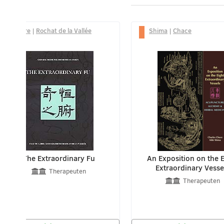
Larre
|
Rochat de la Vallée
Shima
|
Chace
The Extraordinary Fu
An Exposition on the E
Extraordinary Vesse
Therapeuten
Therapeuten