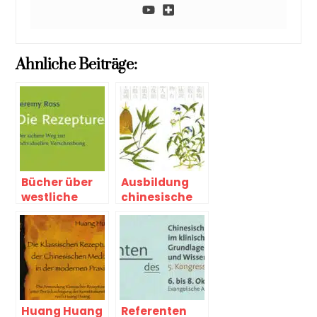
Ahnliche Beiträge:
Bücher über
Ausbildung
westliche
chinesische
Arzneien
Arzneimittelt
herapie
Huang Huang
Referenten