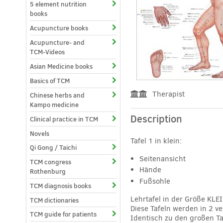
5 element nutrition
books
Acupuncture books
Acupuncture- and
TCM-Videos
Asian Medicine books
Basics of TCM
Therapist
Chinese herbs and
Kampo medicine
Description
Clinical practice in TCM
Novels
Tafel 1 in klein:
Qi Gong / Taichi
Seitenansicht
TCM congress
Hände
Rothenburg
Fußsohle
TCM diagnosis books
Lehrtafel in der Größe KLEI
TCM dictionaries
Diese Tafeln werden in 2 
TCM guide for patients
Identisch zu den großen Ta