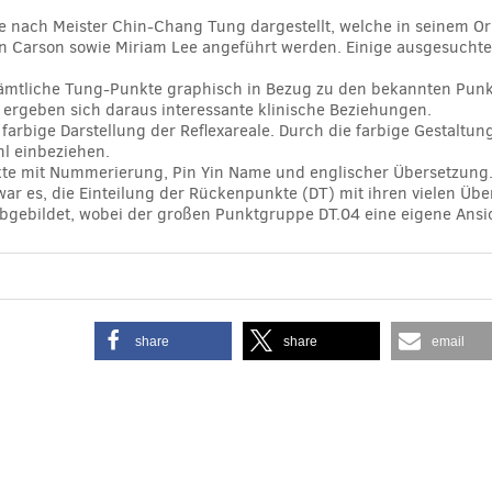
 nach Meister Chin-Chang Tung dargestellt, welche in seinem Ori
en Carson sowie Miriam Lee angeführt werden. Einige ausgesucht
mtliche Tung-Punkte graphisch in Bezug zu den bekannten Punkten
s ergeben sich daraus interessante klinische Beziehungen.
die farbige Darstellung der Reflexareale. Durch die farbige Gesta
hl einbeziehen.
te mit Nummerierung, Pin Yin Name und englischer Übersetzung
 war es, die Einteilung der Rückenpunkte (DT) mit ihren vielen Üb
abgebildet, wobei der großen Punktgruppe DT.04 eine eigene Ans
share
share
email