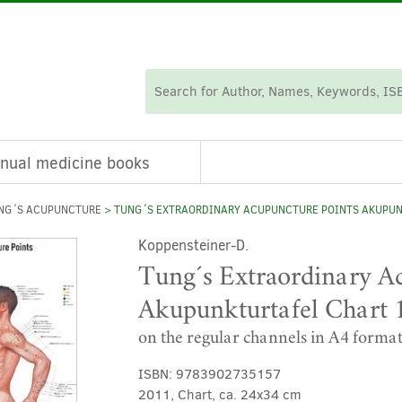
nual medicine books
NG´S ACUPUNCTURE
> TUNG´S EXTRAORDINARY ACUPUNCTURE POINTS AKUPUNK
Koppensteiner-D.
Tung´s Extraordinary A
Akupunkturtafel Chart 1
on the regular channels in A4 forma
ISBN:
9783902735157
2011, Chart, ca. 24x34 cm