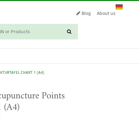
Blog
About us
CART
TURTAFEL CHART 1 (A4)
cupuncture Points
 (A4)
t