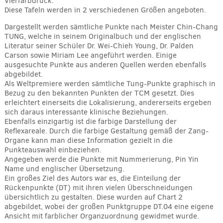
Vierfarbdruck.
Diese Tafeln werden in 2 verschiedenen Größen angeboten.
Dargestellt werden sämtliche Punkte nach Meister Chin-Chang
TUNG, welche in seinem Originalbuch und der englischen
Literatur seiner Schüler Dr. Wei-Chieh Young, Dr. Palden
Carson sowie Miriam Lee angeführt werden. Einige
ausgesuchte Punkte aus anderen Quellen werden ebenfalls
abgebildet.
Als Weltpremiere werden sämtliche Tung-Punkte graphisch in
Bezug zu den bekannten Punkten der TCM gesetzt. Dies
erleichtert einerseits die Lokalisierung, andererseits ergeben
sich daraus interessante klinische Beziehungen.
Ebenfalls einzigartig ist die farbige Darstellung der
Reflexareale. Durch die farbige Gestaltung gemäß der Zang-
Organe kann man diese Information gezielt in die
Punkteauswahl einbeziehen.
Angegeben werde die Punkte mit Nummerierung, Pin Yin
Name und englischer Übersetzung.
Ein großes Ziel des Autors war es, die Einteilung der
Rückenpunkte (DT) mit ihren vielen Überschneidungen
übersichtlich zu gestalten. Diese wurden auf Chart 2
abgebildet, wobei der großen Punktgruppe DT.04 eine eigene
Ansicht mit farblicher Organzuordnung gewidmet wurde.