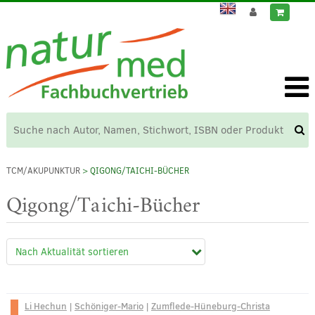
TCM/AKUPUNKTUR
> QIGONG/TAICHI-BÜCHER
Qigong/Taichi-Bücher
Li Hechun
|
Schöniger-Mario
|
Zumflede-Hüneburg-Christa